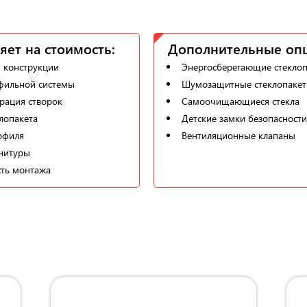
яет на стоимость:
Дополнительные оп
 конструкции
Энергосберегающие стекло
фильной системы
Шумозащитные стеклопаке
рация створок
Самоочищающиеся стекла
лопакета
Детские замки безопасности
офиля
Вентиляционные клапаны
нитуры
ть монтажа