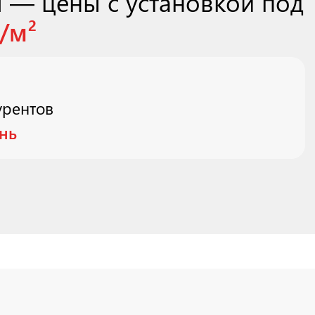
я — цены с установкой под
/м²
урентов
ень