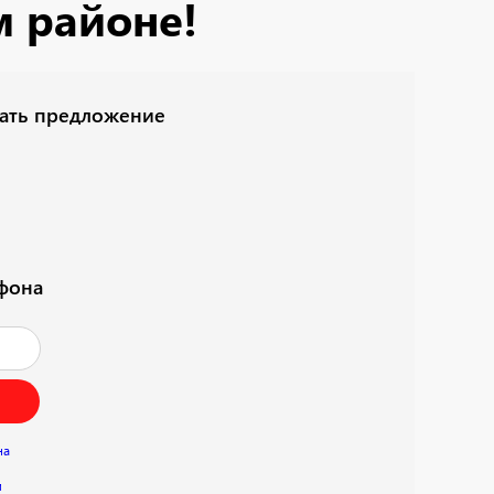
м районе!
лать предложение
ефона
на
и