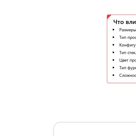
Что вли
Размеры
Тип про
Конфигу
Тип стек
Цвет пр
Тип фур
Сложнос