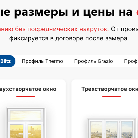
е размеры и цены на
нию без посреднических накруток.
От произ
фиксируется в договоре после замера.
Blitz
Профиль Thermo
Профиль Grazio
Профи
вухстворчатое окно
Трехстворчатое ок