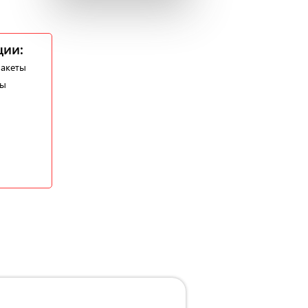
ции:
пакеты
ты