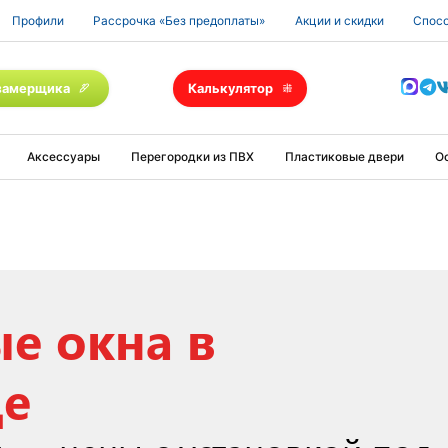
Профили
Рассрочка «Без предоплаты»
Акции и скидки
Спосо
замерщика
Калькулятор
Аксессуары
Перегородки из ПВХ
Пластиковые двери
О
е окна в
де